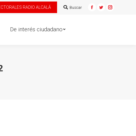
ECTORALES RADIO ALCALÁ
Buscar:
Buscar
e interés ciudadano
Facebook
Twitter
Instagram
De interés ciudadano
2