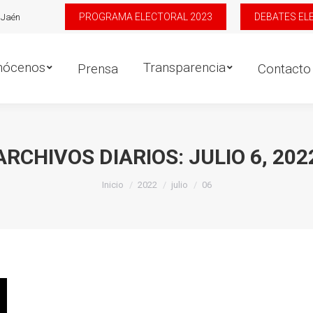
PROGRAMA ELECTORAL 2023
DEBATES EL
 Jaén
os
Transparencia
D
Prensa
Contacto
nócenos
Transparencia
Prensa
Contacto
ARCHIVOS DIARIOS:
JULIO 6, 202
Estás aquí:
Inicio
2022
julio
06