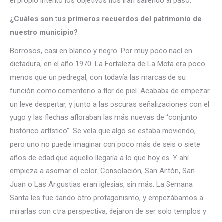
el propio intento los objetivos nos irán saliendo al paso.
¿Cuáles son tus primeros recuerdos del patrimonio de
nuestro municipio?
Borrosos, casi en blanco y negro. Por muy poco nací en
dictadura, en el año 1970. La Fortaleza de La Mota era poco
menos que un pedregal, con todavía las marcas de su
función como cementerio a flor de piel. Acababa de empezar
un leve despertar, y junto a las oscuras señalizaciones con el
yugo y las flechas afloraban las más nuevas de “conjunto
histórico artístico”. Se veía que algo se estaba moviendo,
pero uno no puede imaginar con poco más de seis o siete
años de edad que aquello llegaría a lo que hoy es. Y ahí
empieza a asomar el color. Consolación, San Antón, San
Juan o Las Angustias eran iglesias, sin más. La Semana
Santa les fue dando otro protagonismo, y empezábamos a
mirarlas con otra perspectiva, dejaron de ser solo templos y