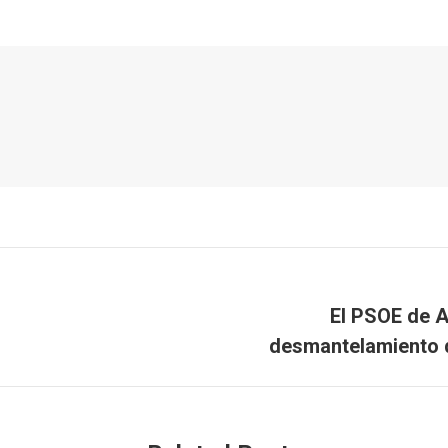
El PSOE de Al
Publicación
desmantelamiento de
siguiente: