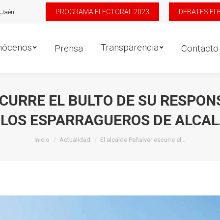
PROGRAMA ELECTORAL 2023
DEBATES EL
 Jaén
os
Transparencia
D
Prensa
Contacto
nócenos
Transparencia
Prensa
Contacto
CURRE EL BULTO DE SU RESPONS
 LOS ESPARRAGUEROS DE ALCAL
Estás aquí:
Inicio
Actualidad
El alcalde Peñalver escurre el…