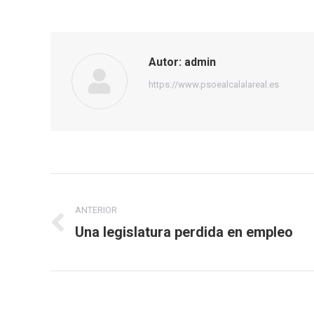
Autor:
admin
https://www.psoealcalalareal.es
Navegación
ANTERIOR
entre
Una legislatura perdida en empleo
Publicación
publicaciones
anterior: