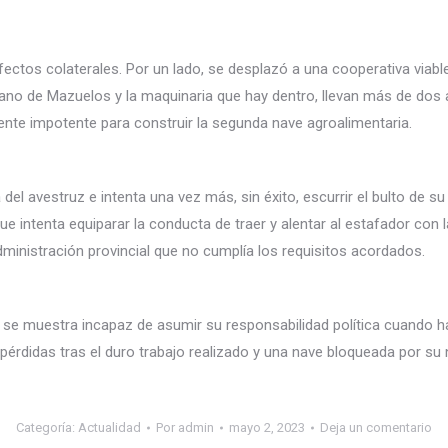
 efectos colaterales. Por un lado, se desplazó a una cooperativa via
Llano de Mazuelos y la maquinaria que hay dentro, llevan más de dos
ente impotente para construir la segunda nave agroalimentaria.
del avestruz e intenta una vez más, sin éxito, escurrir el bulto de su
ue intenta equiparar la conducta de traer y alentar al estafador con 
dministración provincial que no cumplía los requisitos acordados.
e se muestra incapaz de asumir su responsabilidad política cuando h
érdidas tras el duro trabajo realizado y una nave bloqueada por su 
Categoría:
Actualidad
Por
admin
mayo 2, 2023
Deja un comentario