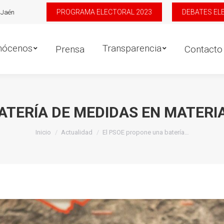
PROGRAMA ELECTORAL 2023
DEBATES EL
 Jaén
os
Transparencia
D
Prensa
Contacto
nócenos
Transparencia
Prensa
Contacto
ATERÍA DE MEDIDAS EN MATERI
Estás aquí:
Inicio
Actualidad
El PSOE propone una batería…