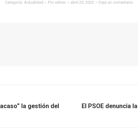
Categoría:
Actualidad
Por
admin
abril 20, 2023
Deja un comentario
racaso” la gestión del
El PSOE denuncia la
Publicación
siguiente: