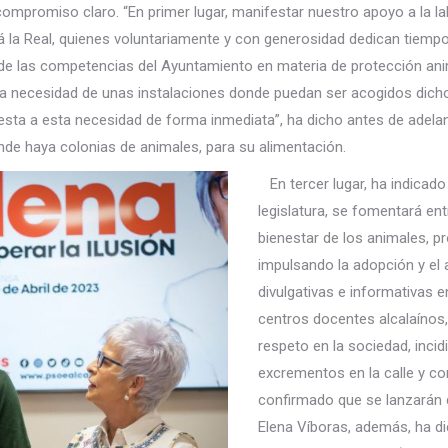
ompromiso claro. “En primer lugar, manifestar nuestro apoyo a la la
 la Real, quienes voluntariamente y con generosidad dedican tiempo
 de las competencias del Ayuntamiento en materia de protección ani
la necesidad de unas instalaciones donde puedan ser acogidos dicho
esta a esta necesidad de forma inmediata”, ha dicho antes de adela
nde haya colonias de animales, para su alimentación.
En tercer lugar, ha indicado
legislatura, se fomentará ent
bienestar de los animales, p
impulsando la adopción y el 
divulgativas e informativas 
centros docentes alcalaínos
respeto en la sociedad, inci
excrementos en la calle y co
confirmado que se lanzarán c
Elena Víboras, además, ha d