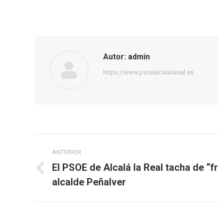
Autor:
admin
https://www.psoealcalalareal.es
Navegación
ANTERIOR
entre
El PSOE de Alcalá la Real tacha de “f
Publicación
alcalde Peñalver
publicaciones
anterior: