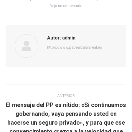
Deja un comentario
Autor:
admin
https://www.psoealcalalareal.es
Navegación
ANTERIOR
entre
El mensaje del PP es nítido: «Si continuamos
gobernando, vaya pensando usted en
publicaciones
hacerse un seguro privado», y para que ese
Publicación
convencimiento crezca a la velocidad que